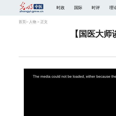
时政
国际
时评
理
首页
>
人物
>
正文
【国医大师
This
is
a
The media could not be loaded, either because the 
modal
window.