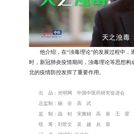
他介绍，在“浊毒理论”的发展过程中，逐
时，
新冠肺炎疫情期间，浊毒理论等思想构
北的疫情防控发挥了重要作用。
出 品：光明网 中国中医药研究促进会
总监制：杨 谷 高 武
监 制：战 钊 宋雅娟 高 泉 王 星
统 筹：刘世文 吴 越 丛 蓉