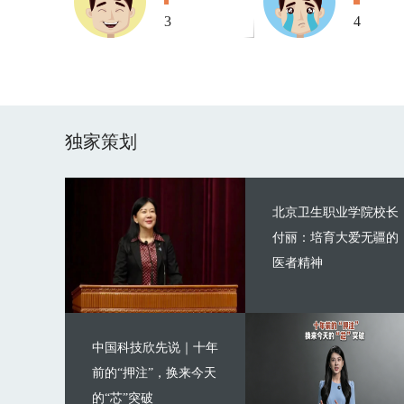
3
4
独家策划
北京卫生职业学院校长
付丽：培育大爱无疆的
医者精神
中国科技欣先说｜十年
前的“押注”，换来今天
的“芯”突破