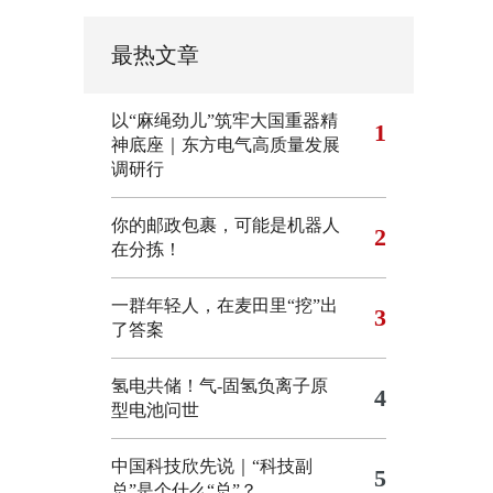
最热文章
以“麻绳劲儿”筑牢大国重器精
1
神底座｜东方电气高质量发展
调研行
你的邮政包裹，可能是机器人
2
在分拣！
一群年轻人，在麦田里“挖”出
3
了答案
氢电共储！气-固氢负离子原
4
型电池问世
中国科技欣先说｜“科技副
5
总”是个什么“总”？