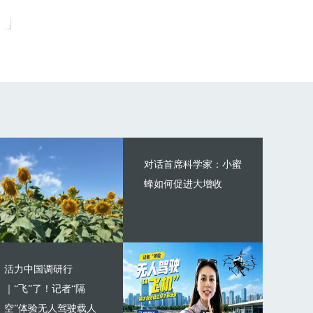
对话首席科学家：小蜜
蜂如何促进大增收
活力中国调研行
｜“飞”了！记者“隔
空”体验无人驾驶载人