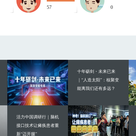
57
0
十年砺剑・未来已来
｜“人造太阳”：核聚变
能离我们还有多远？
活力中国调研行｜脑机
接口技术让瘫痪患者重
新“迈开腿”