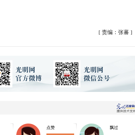
[
责编：张蕃
]
点赞
飘过