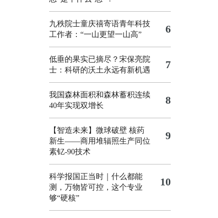
九秩院士童庆禧寄语青年科技
6
工作者：“一山更望一山高”
低垂的果实已摘尽？宋保亮院
7
士：科研的沃土永远有新机遇
我国森林面积和森林蓄积连续
8
40年实现双增长
【智造未来】微球破壁 核药
9
新生——商用堆辐照生产同位
素钇-90技术
科学报国正当时｜什么都能
10
测，万物皆可控，这个专业
够“硬核”