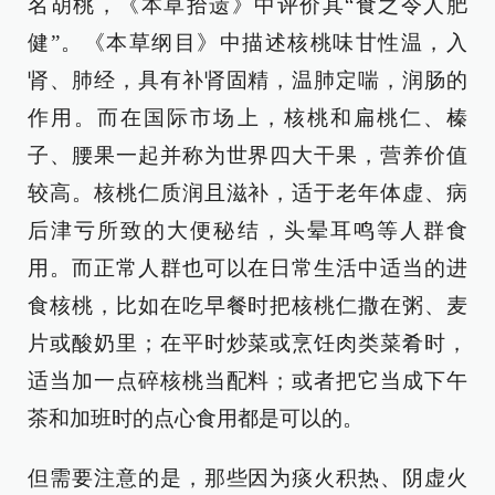
名胡桃，《本草拾遗》中评价其“食之令人肥
健”。《本草纲目》中描述核桃味甘性温，入
肾、肺经，具有补肾固精，温肺定喘，润肠的
作用。而在国际市场上，核桃和扁桃仁、榛
子、腰果一起并称为世界四大干果，营养价值
较高。核桃仁质润且滋补，适于老年体虚、病
后津亏所致的大便秘结，头晕耳鸣等人群食
用。而正常人群也可以在日常生活中适当的进
食核桃，比如在吃早餐时把核桃仁撒在粥、麦
片或酸奶里；在平时炒菜或烹饪肉类菜肴时，
适当加一点碎核桃当配料；或者把它当成下午
茶和加班时的点心食用都是可以的。
但需要注意的是，那些因为痰火积热、阴虚火