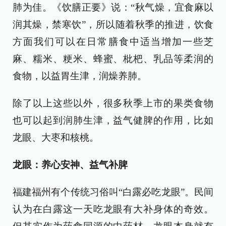
肺为佳。《饮膳正要》说：“秋气燥，宜食麻以
润其燥，禁寒饮”，所以随着秋季的推进，饮食
方面我们可以在日常膳食中适当增加一些芝
麻、糯米、粳米、蜂蜜、枇杷、乳品等柔润的
食物，以益胃生津，润燥养肺。
除了以上这些以外，很多秋季上市的果类食物
也可以起到润肺生津，益气健脾的作用，比如
龙眼、大枣和核桃。
龙眼：养心安神、益气补脾
福建福州有个传统习俗叫“白露必吃龙眼”。民间
认为在白露这一天吃龙眼有大补身体的奇效。