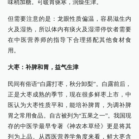
味稍加糖。可暖胃驱寒，润燥生津。
但需要注意的是：龙眼性质偏温，容易滋生内
火及湿热，所以体内有痰火及湿滞停饮者需要
在中医营养师的指导下合理搭配其他食材食
用。
大枣：补脾和胃，益气生津
民间有俗语“白露打枣，秋分卸梨”。白露前后，
正是大枣成熟的季节，现在很多鲜枣上市，中
医认为大枣性质平和，能培补脾胃，为调补脾
胃之常用食品。自古被列为“五果之一”。我国现
存的中医学最早专著《神农本草经》更是将其
列为上品。从西医营养学角度来看，鲜大枣含