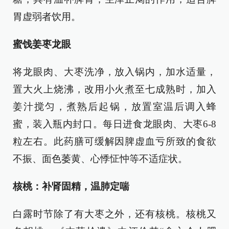
胃虚弱者饮用。
蜜饯姜枣龙眼
将龙眼肉、大枣洗净，放入锅内，加水适量，
置大火上烧沸，改用小火煮至七成熟时，加入
姜汁搅匀，煮熟后起锅，放置室温后调入蜂
蜜，装入瓶内封口。每日进食龙眼肉、大枣6-8
粒左右。此药膳可缓解因脾虚血亏所致的食欲
不振、面色萎黄、心悸怔忡等不适症状。
核桃：补肾固精，温肺定喘
白露时节除了有大枣之外，还有核桃。核桃又