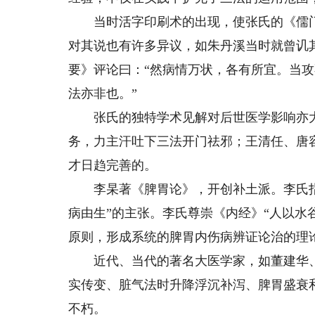
当时活字印刷术的出现，使张氏的《儒门
对其说也有许多异议，如朱丹溪当时就曾讥
要》评论曰：“然病情万状，各有所宜。当
法亦非也。”
张氏的独特学术见解对后世医学影响亦大
务，力主汗吐下三法开门祛邪；王清任、唐
才日趋完善的。
李杲著《脾胃论》，开创补土派。李氏指
病由生”的主张。李氏尊崇《内经》“人以水
原则，形成系统的脾胃内伤病辨证论治的理
近代、当代的著名大医学家，如董建华、路
实传变、脏气法时升降浮沉补泻、脾胃盛衰
不朽。