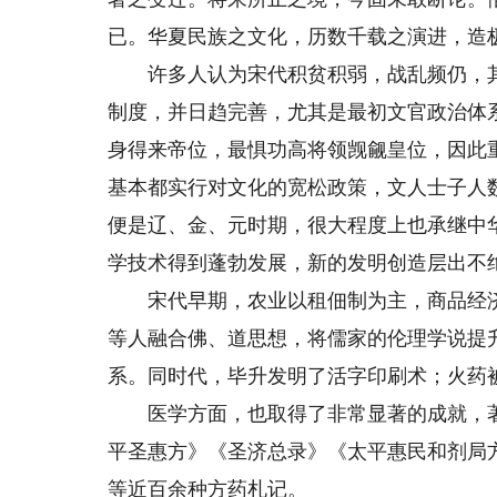
已。华夏民族之文化，历数千载之演进，造
许多人认为宋代积贫积弱，战乱频仍，其
制度，并日趋完善，尤其是最初文官政治体
身得来帝位，最惧功高将领觊觎皇位，因此
基本都实行对文化的宽松政策，文人士子人数
便是辽、金、元时期，很大程度上也承继中
学技术得到蓬勃发展，新的发明创造层出不
宋代早期，农业以租佃制为主，商品经济
等人融合佛、道思想，将儒家的伦理学说提
系。同时代，毕升发明了活字印刷术；火药
医学方面，也取得了非常显著的成就，著
平圣惠方》《圣济总录》《太平惠民和剂局
等近百余种方药札记。