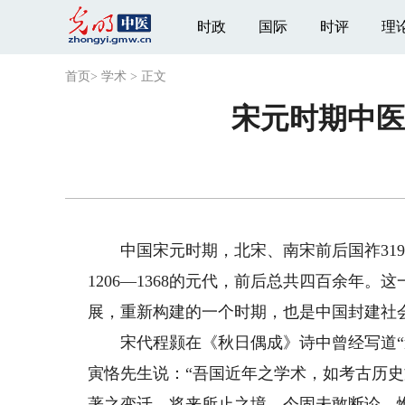
时政
国际
时评
理
首页
>
学术
>
正文
宋元时期中医
中国宋元时期，北宋、南宋前后国祚319
1206—1368的元代，前后总共四百余年
展，重新构建的一个时期，也是中国封建社
宋代程颢在《秋日偶成》诗中曾经写道“道
寅恪先生说：“吾国近年之学术，如考古历
著之变迁。将来所止之境，今固未敢断论。