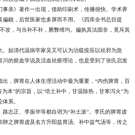
事亲》著作一出现，借助印刷术，传播很快。学术界
其偏颇，后世医家也多屏而不用。《四库全书总目提
攻不攻，与当补不补，厥弊维均。偏执其法固非，竟斥其
。如清代温病学家吴又可认为治瘟疫应以祛邪为急
容川的瘀血学说及活血祛瘀理论，也是受到了张氏启发
出，脾胃在人体生理活动中最为重要，“内伤脾胃，百
谷为本”的宗旨，以“培土补中，甘温除热，甘寒泻火”为
论体系。
志正、李振华等都自诩为“补土派”。李氏的脾胃虚
和肺之脾胃虚及名方升阳益胃汤、补中益气汤等，传之