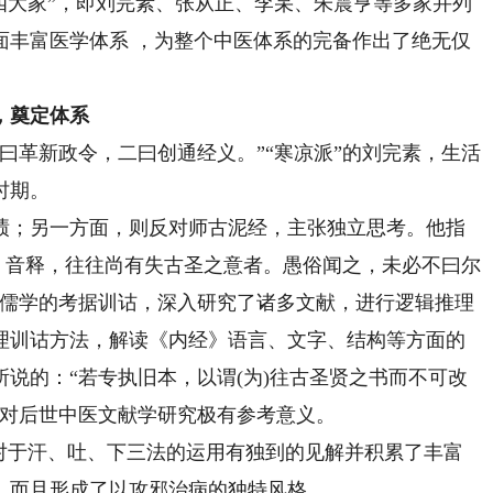
四大家”，即刘完素、张从正、李杲、朱震亨等多家并列
面丰富医学体系 ，为整个中医体系的完备作出了绝无仅
，奠定体系
革新政令，二曰创通经义。”“寒凉派”的刘完素，生活
时期。
；另一方面，则反对师古泥经，主张独立思考。他指
、音释，往往尚有失古圣之意者。愚俗闻之，未必不曰尔
用儒学的考据训诂，深入研究了诸多文献，进行逻辑推理
理训诂方法，解读《内经》语言、文字、结构等方面的
说的：“若专执旧本，以谓(为)往古圣贤之书而不可改
点对后世中医文献学研究极有参考意义。
于汗、吐、下三法的运用有独到的见解并积累了丰富
，而且形成了以攻邪治病的独特风格。