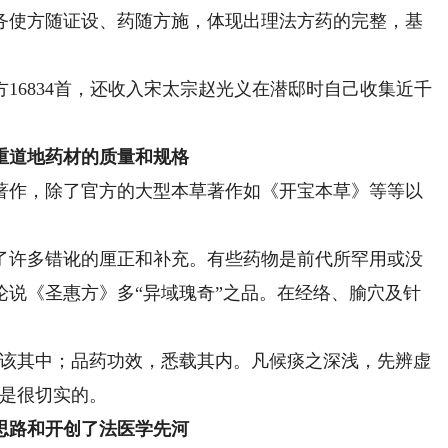
务使方随证设、药随方施，体现出理法方药的完整，基
6834首，还收入宋太宗赵光义在潜邸时自己收集近千
道地药材的质量和规格
作，除了官方的大型本草著作如《开宝本草》等等以
许多错讹的厘正和补充。有些药物是前代所罕用或没
论说《圣惠方》多“异域瑰奇”之品。在经络、腧穴及针
。
该其中；品药功效，悉载其内。凡候痰之深浅，先辨虚
”是很切实的。
路和开创了法医学先河