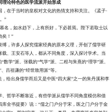
理论特色的医学流派开始形成
，在于当时的皇权对文化的热情支持和关注。《孟子·
。”
慕名，如水趋下，上有所好，下必甚焉。陛下若取士以
动矣！”
缚，许多人探究儒家经典的原本义理，开创了儒学研
张载、王安石等人，都从不同角度，深入探讨学术。当
“数学”派、张载的“气学”派、二程与朱熹的“理学”派、
”、吕祖谦的“经世致用派”等。
，给出身儒学而后又是中医“四大家”之一的朱丹溪和李
、哲学不断靠近，有些学派从儒学不同角度模仿和借
四库全书提要》说：“儒之门户分于宋，医之门户分于金