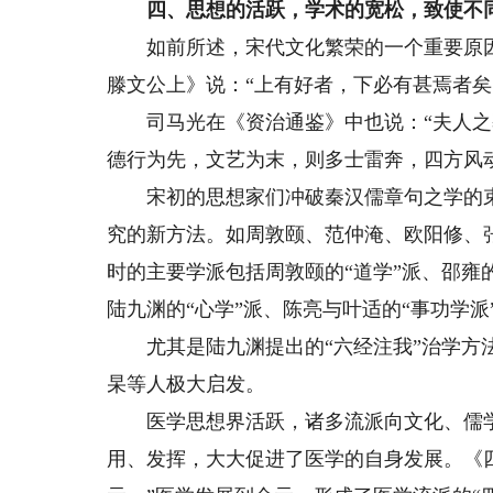
四、思想的活跃，学术的宽松，致使不同
如前所述，宋代文化繁荣的一个重要原因
滕文公上》说：“上有好者，下必有甚焉者矣
司马光在《资治通鉴》中也说：“夫人之
德行为先，文艺为末，则多士雷奔，四方风
宋初的思想家们冲破秦汉儒章句之学的束
究的新方法。如周敦颐、范仲淹、欧阳修、
时的主要学派包括周敦颐的“道学”派、邵雍的
陆九渊的“心学”派、陈亮与叶适的“事功学派
尤其是陆九渊提出的“六经注我”治学方法
杲等人极大启发。
医学思想界活跃，诸多流派向文化、儒学
用、发挥，大大促进了医学的自身发展。《