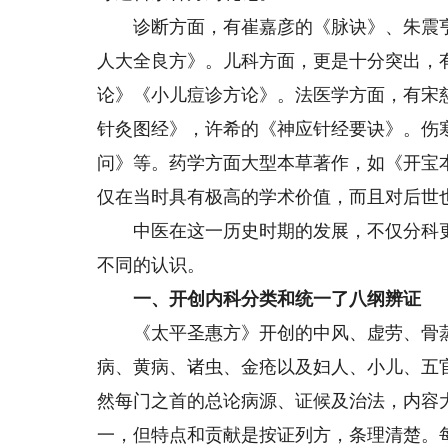
诊断方面，有崔嘉彦的《脉诀》、朱震亨
人大全良方》。儿科方面，更是十分突出，
论》《小儿痘诊方论》。法医学方面，有宋
针灸图经》，许希的《神应针经要诀》。伤
问》等。药学方面大型本草著作，如《开宝
仅在当时具有极高的学术价值，而且对后世
中医在这一历史时期的发展，不仅分科更
不同的认识。
一、开创内科分类和统一了八纲辨证
《太平圣惠方》开创的中风、虚劳、骨蒸
病、黄病、诸虫、金疮以及妇人、小儿、五
然每门之首的总论病源、证候及治法，内容
一，但特点和贡献是按证列方，条理清楚。