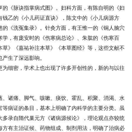
的《脉诀指掌病式图》。妇科方面，有陈自明的《妇
有钱乙的《小儿药证直诀》，陈文中的《小儿病源方
慈的《洗冤集录》。针灸方面，有王惟一的《铜人腧穴
寒学，有庞安时的《伤寒病总论》、朱肱的《伤寒百
本草》《嘉祐补注本草》《本草图经》等，这些文献不
也产生了深远影响。
为细密，学术上也出现了许多开创性的，新的与以往
、诸痛、脚气、咳嗽、痰饮、霍乱、积聚、消渴、水
官等病证的条目，基本上明确了内科学的主要分类。虽
大多录自隋代巢元方《诸病源候论》，理论观点亦较统
每方有主治证候、药物组成、制剂用法，明确了治病必