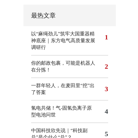
最热文章
以“麻绳劲儿”筑牢大国重器精
1
神底座｜东方电气高质量发展
调研行
你的邮政包裹，可能是机器人
2
在分拣！
一群年轻人，在麦田里“挖”出
3
了答案
氢电共储！气-固氢负离子原
4
型电池问世
中国科技欣先说｜“科技副
5
总”是个什么“总”？