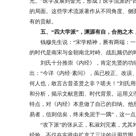
元。”医学发展到金元，形成了医学流派的“
的局面。这些学术流派著作从不同角度、侧
有的贡献。
五、“四大学派”，渊源有自，合抱之木
钱穆先生说：“宋学精神，厥有两端：一曰
的时代是南宋与金朝南北对峙、战乱频仍的
刘氏十分推崇《内经》，肯定先贤的功绩
出：“今详《内经·素问》，虽已校正、改误
何人也，敢言古昔圣贤之非？嗟夫！”刘氏
和分析，揭示文献意图、时代背景。运用义
特点，对《内经》本意做了自己的归纳。他所
易者，信则信矣，终未免泥于一隅”，这一
“攻下派”的张从正，私淑刘完素，尤其对
经验，不仅在实践中扩充了三法的运用范围