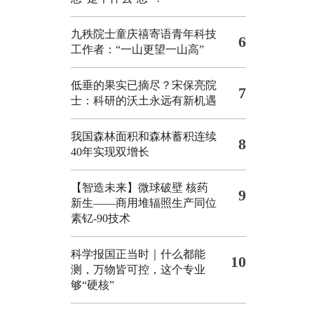
九秩院士童庆禧寄语青年科技
6
工作者：“一山更望一山高”
低垂的果实已摘尽？宋保亮院
7
士：科研的沃土永远有新机遇
我国森林面积和森林蓄积连续
8
40年实现双增长
【智造未来】微球破壁 核药
9
新生——商用堆辐照生产同位
素钇-90技术
科学报国正当时｜什么都能
10
测，万物皆可控，这个专业
够“硬核”