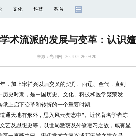
论
文化
科技
教育
学术流派的发展与变革：认识嬗
来源：
光明网
2024-02-26 09:20
年，加上宋祥兴以后交叉的契丹、西辽、金代，直到
。这一历史时期，是中国历史、文化、科技和医学繁荣发
会承上启下变革和转折的一个重要时期。
通天地有形外，思入风云变态中”。近代著名学者陈
史文艺及思想史等，以世局激荡及外缘熏习之故，咸有显
惟可一言蔽之曰，宋代学术之复兴或新宋学之建立是