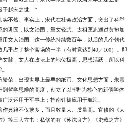
极于赵宋之世。”
实不然。事实上，宋代在社会政治方面，突出了科举
系的巩固，以文治国，重文轻武。太祖匡胤通过黄袍加
重用文人治国。这一传统持续数百年，以后的几个朝代
几乎占了整个官场的一半（有时竟达到40／100）。即
华文脉，文人在政坛上的地位极高，思想活跃，所以科
绝。
繁荣，出现世界上最早的纸币。文化思想方面，朱熹
升到哲学思辨的高度，创立了以“理”为核心的新儒学体
被广泛运用于军事上；指南针被应用于航海。
作典籍不仅繁多，而且数量大、质量高。官修的《太
方》等三大方书；私修的有《苏沈良方》《史载之方》