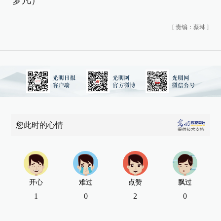
梦凡）
[
责编：蔡琳
]
您此时的心情
开心
难过
点赞
飘过
1
0
2
0