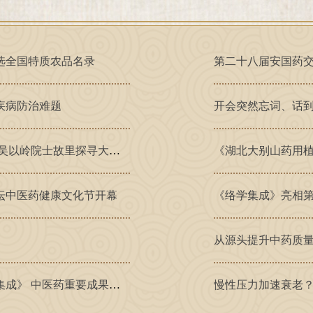
选全国特质农品名录
第二十八届安国药交
疾病防治难题
开会突然忘词、话到
世家薪火传仁心 络学开宗济苍生——走进吴以岭院士故里探寻大医之路
《湖北大别山药用
坛中医药健康文化节开幕
《络学集成》亮相第
从源头提升中药质量
吴以岭院士向中国国家版本馆捐赠《络学集成》 中医药重要成果入藏国家版本库
慢性压力加速衰老