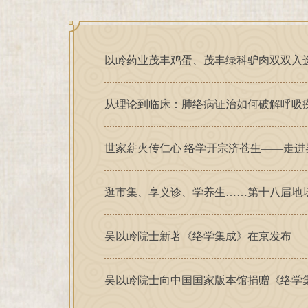
以岭药业茂丰鸡蛋、茂丰绿科驴肉双双入
从理论到临床：肺络病证治如何破解呼吸
逛市集、享义诊、学养生……第十八届地
吴以岭院士新著《络学集成》在京发布