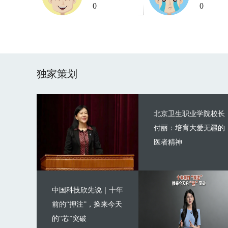
0
0
独家策划
北京卫生职业学院校长
付丽：培育大爱无疆的
医者精神
中国科技欣先说｜十年
前的“押注”，换来今天
的“芯”突破