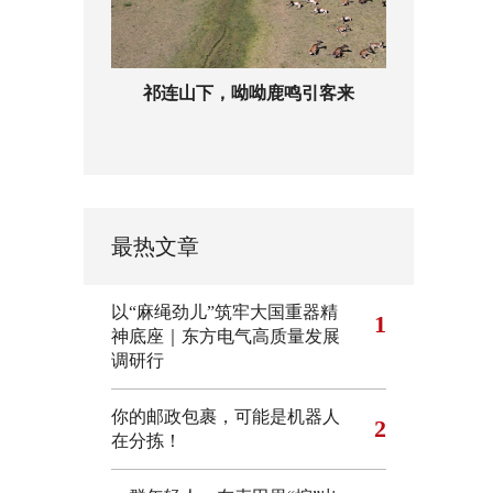
祁连山下，呦呦鹿鸣引客来
最热文章
以“麻绳劲儿”筑牢大国重器精
1
神底座｜东方电气高质量发展
调研行
你的邮政包裹，可能是机器人
2
在分拣！