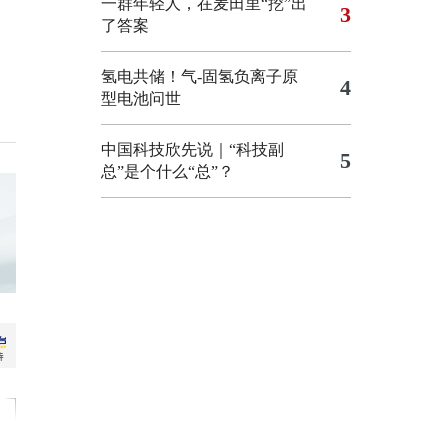
一群年轻人，在麦田里“挖”出
3
了答案
氢电共储！气-固氢负离子原
4
型电池问世
中国科技欣先说｜“科技副
5
总”是个什么“总”？