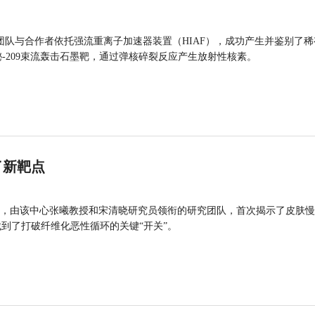
团队与合作者依托强流重离子加速器装置（HIAF），成功产生并鉴别了稀
的铋-209束流轰击石墨靶，通过弹核碎裂反应产生放射性核素。
了新靶点
，由该中心张曦教授和宋清晓研究员领衔的研究团队，首次揭示了皮肤慢
找到了打破纤维化恶性循环的关键“开关”。