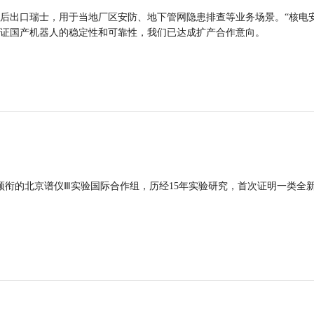
后出口瑞士，用于当地厂区安防、地下管网隐患排查等业务场景。“核电
证国产机器人的稳定性和可靠性，我们已达成扩产合作意向。
领衔的北京谱仪Ⅲ实验国际合作组，历经15年实验研究，首次证明一类全