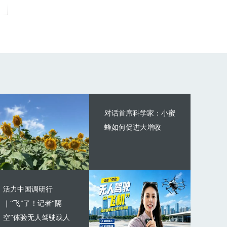
对话首席科学家：小蜜
蜂如何促进大增收
活力中国调研行
｜“飞”了！记者“隔
空”体验无人驾驶载人