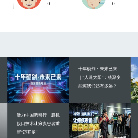
0
0
十年砺剑・未来已来
｜“人造太阳”：核聚变
能离我们还有多远？
活力中国调研行｜脑机
接口技术让瘫痪患者重
新“迈开腿”