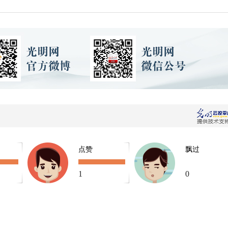
点赞
飘过
1
0