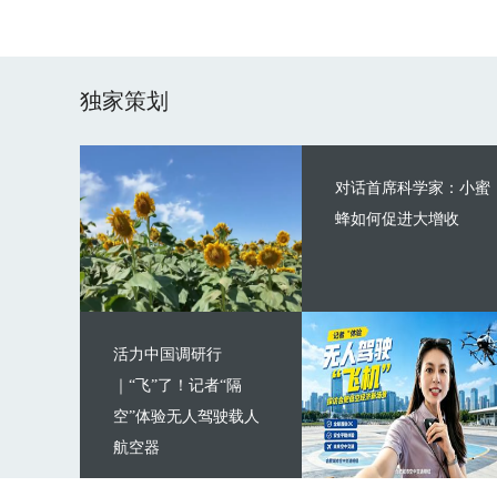
独家策划
对话首席科学家：小蜜
蜂如何促进大增收
活力中国调研行
｜“飞”了！记者“隔
空”体验无人驾驶载人
航空器