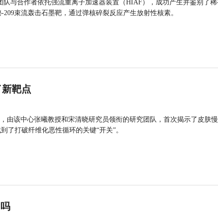
团队与合作者依托强流重离子加速器装置（HIAF），成功产生并鉴别了稀
的铋-209束流轰击石墨靶，通过弹核碎裂反应产生放射性核素。
了新靶点
，由该中心张曦教授和宋清晓研究员领衔的研究团队，首次揭示了皮肤慢
找到了打破纤维化恶性循环的关键“开关”。
”吗