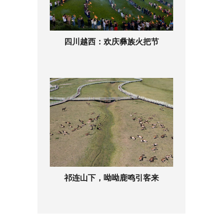
四川越西：欢庆彝族火把节
祁连山下，呦呦鹿鸣引客来