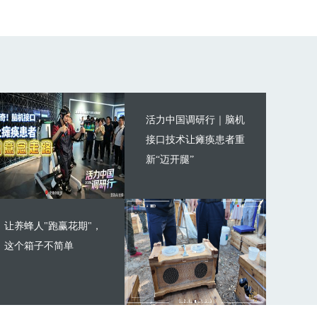
活力中国调研行｜脑机
接口技术让瘫痪患者重
新“迈开腿”
让养蜂人"跑赢花期"，
这个箱子不简单