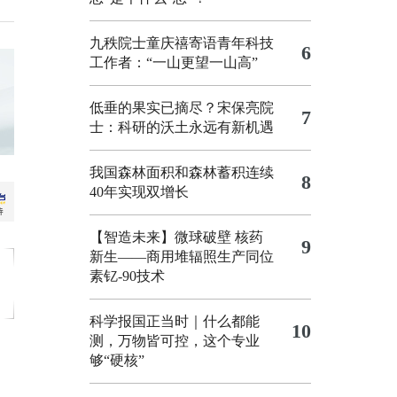
九秩院士童庆禧寄语青年科技
6
工作者：“一山更望一山高”
低垂的果实已摘尽？宋保亮院
7
士：科研的沃土永远有新机遇
我国森林面积和森林蓄积连续
8
40年实现双增长
【智造未来】微球破壁 核药
9
新生——商用堆辐照生产同位
素钇-90技术
科学报国正当时｜什么都能
10
测，万物皆可控，这个专业
够“硬核”