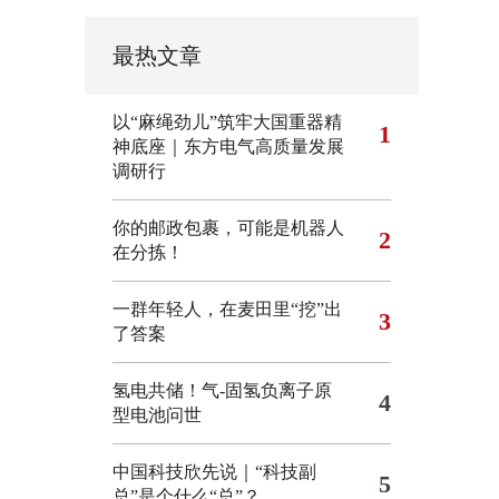
最热文章
以“麻绳劲儿”筑牢大国重器精
1
神底座｜东方电气高质量发展
调研行
你的邮政包裹，可能是机器人
2
在分拣！
一群年轻人，在麦田里“挖”出
3
了答案
氢电共储！气-固氢负离子原
4
型电池问世
中国科技欣先说｜“科技副
5
总”是个什么“总”？