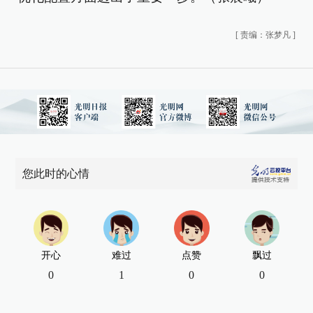
[
责编：张梦凡
]
您此时的心情
开心
难过
点赞
飘过
0
1
0
0