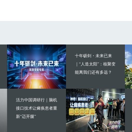
十年砺剑・未来已来
｜“人造太阳”：核聚变
能离我们还有多远？
活力中国调研行｜脑机
接口技术让瘫痪患者重
新“迈开腿”