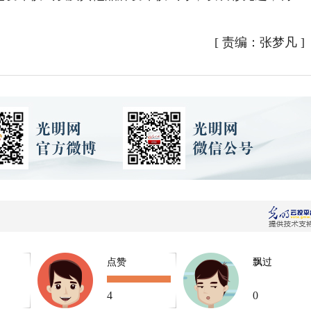
[
责编：张梦凡
]
点赞
飘过
4
0