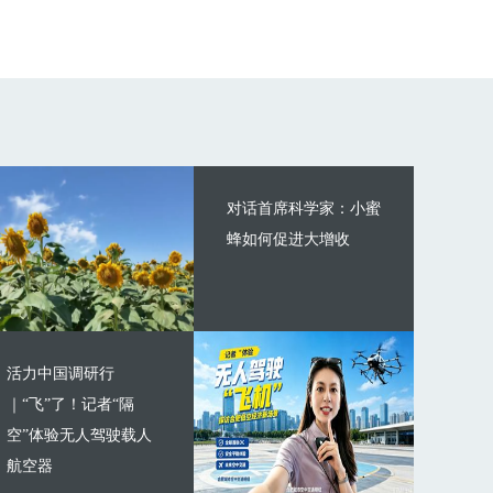
对话首席科学家：小蜜
蜂如何促进大增收
活力中国调研行
｜“飞”了！记者“隔
空”体验无人驾驶载人
航空器