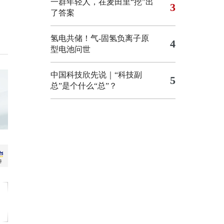
一群年轻人，在麦田里“挖”出
3
了答案
氢电共储！气-固氢负离子原
4
型电池问世
中国科技欣先说｜“科技副
5
总”是个什么“总”？