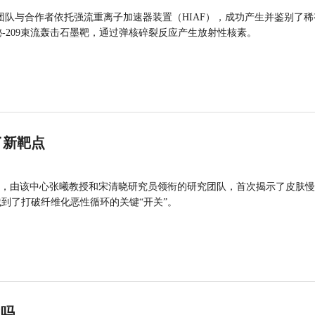
团队与合作者依托强流重离子加速器装置（HIAF），成功产生并鉴别了稀
的铋-209束流轰击石墨靶，通过弹核碎裂反应产生放射性核素。
了新靶点
，由该中心张曦教授和宋清晓研究员领衔的研究团队，首次揭示了皮肤慢
找到了打破纤维化恶性循环的关键“开关”。
”吗