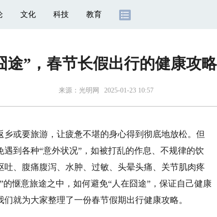
论
文化
科技
教育
囧途”，春节长假出行的健康攻
来源：
光明网
2025-01-23 10:57
乡或要旅游，让疲惫不堪的身心得到彻底地放松。但
免遇到各种“意外状况”，如被打乱的作息、不规律的饮
呕吐、腹痛腹泻、水肿、过敏、头晕头痛、关节肌肉疼
”的惬意旅途之中，如何避免“人在囧途”，保证自己健康
我们就为大家整理了一份春节假期出行健康攻略。