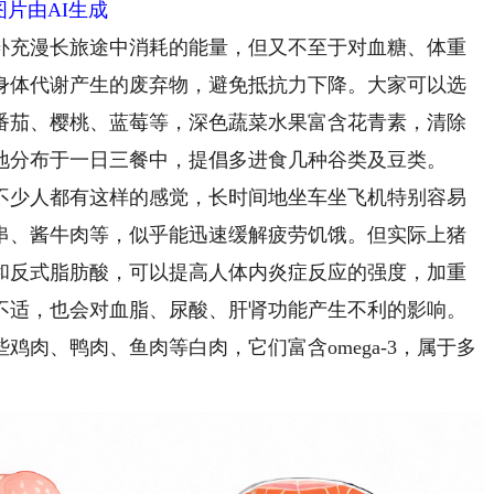
图片由AI生成
充漫长旅途中消耗的能量，但又不至于对血糖、体重
身体代谢产生的废弃物，避免抵抗力下降。大家可以选
番茄、樱桃、蓝莓等，深色蔬菜水果富含花青素，清除
地分布于一日三餐中，提倡多进食几种谷类及豆类。
不少人都有这样的感觉，长时间地坐车坐飞机特别容易
串、酱牛肉等，似乎能迅速缓解疲劳饥饿。但实际上猪
和反式脂肪酸，可以提高人体内炎症反应的强度，加重
不适，也会对血脂、尿酸、肝肾功能产生不利的影响。
肉、鸭肉、鱼肉等白肉，它们富含omega-3，属于多