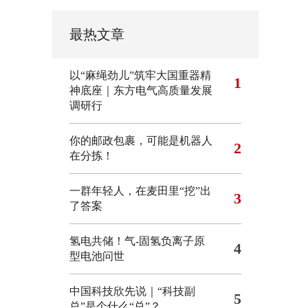
最热文章
以“麻绳劲儿”筑牢大国重器精
1
神底座｜东方电气高质量发展
调研行
你的邮政包裹，可能是机器人
2
在分拣！
一群年轻人，在麦田里“挖”出
3
了答案
氢电共储！气-固氢负离子原
4
型电池问世
中国科技欣先说｜“科技副
5
总”是个什么“总”？