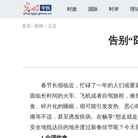
时政
国际
时评
理
首页
>
新闻
>
正文
告别“
春节长假临近，忙碌了一年的人们或要返
面临长时间的火车、飞机或者自驾旅程，难
食、碎片化的睡眠，很可能引发发热、恶心
痛等不适，甚至诱发疾病。在畅享“想走就走
安全地抵达目的地并度过新春佳节呢？今天
1.合理饮食