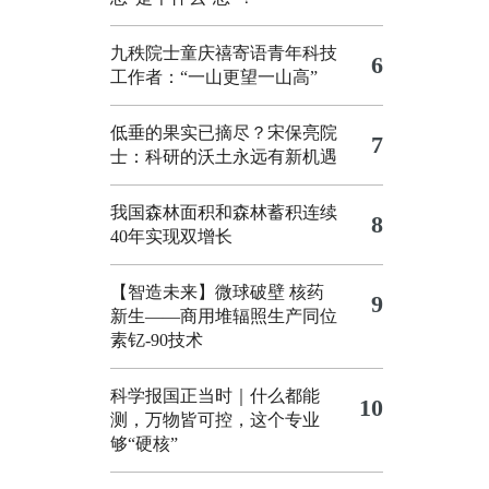
九秩院士童庆禧寄语青年科技
6
工作者：“一山更望一山高”
低垂的果实已摘尽？宋保亮院
7
士：科研的沃土永远有新机遇
我国森林面积和森林蓄积连续
8
40年实现双增长
【智造未来】微球破壁 核药
9
新生——商用堆辐照生产同位
素钇-90技术
科学报国正当时｜什么都能
10
测，万物皆可控，这个专业
够“硬核”