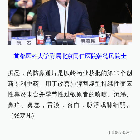
首都医科大学附属北京同仁医院韩德民院士
据悉，芪防鼻通片是以岭药业获批的第15个创
新专利中药，用于改善肺脾两虚型持续性变应
性鼻炎未合并季节性过敏原者的喷嚏、流涕、
鼻痒、鼻塞，舌淡，苔白，脉浮或脉细弱。
（张梦凡）
[
责编：蔡琳
]