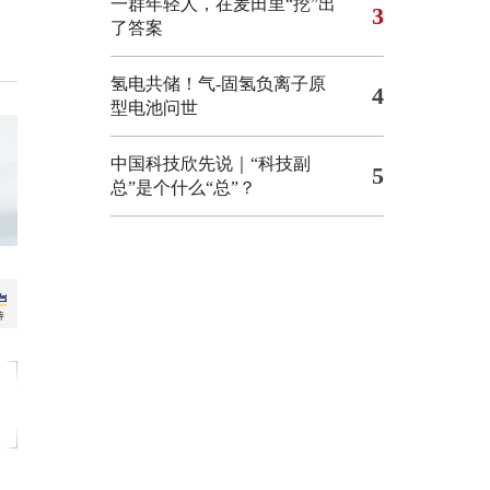
一群年轻人，在麦田里“挖”出
3
了答案
氢电共储！气-固氢负离子原
4
型电池问世
中国科技欣先说｜“科技副
5
总”是个什么“总”？