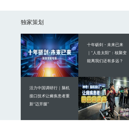
独家策划
十年砺剑・未来已来
｜“人造太阳”：核聚变
能离我们还有多远？
活力中国调研行｜脑机
接口技术让瘫痪患者重
新“迈开腿”