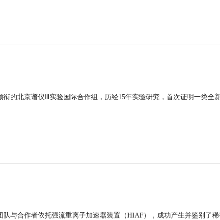
领衔的北京谱仪Ⅲ实验国际合作组，历经15年实验研究，首次证明一类全
团队与合作者依托强流重离子加速器装置（HIAF），成功产生并鉴别了稀