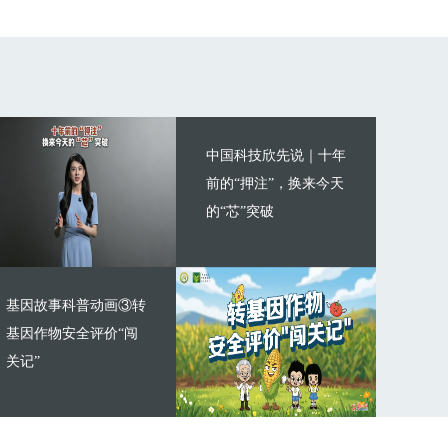
中国科技欣先说｜十年
前的“押注”，换来今天
的“芯”突破
基因故事科普动画③转
基因作物安全评价“闯
关记”