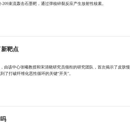
的铋-209束流轰击石墨靶，通过弹核碎裂反应产生放射性核素。
了新靶点
，由该中心张曦教授和宋清晓研究员领衔的研究团队，首次揭示了皮肤慢
找到了打破纤维化恶性循环的关键“开关”。
”吗