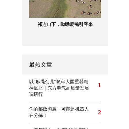
祁连山下，呦呦鹿鸣引客来
最热文章
以“麻绳劲儿”筑牢大国重器精
1
神底座｜东方电气高质量发展
调研行
你的邮政包裹，可能是机器人
2
在分拣！