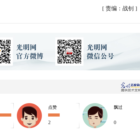
[
责编：战钊
]
点赞
飘过
2
0