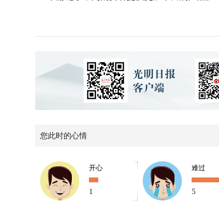
您此时的心情
开心
难过
1
5