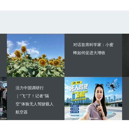
对话首席科学家：小蜜
蜂如何促进大增收
活力中国调研行
｜“飞”了！记者“隔
空”体验无人驾驶载人
航空器