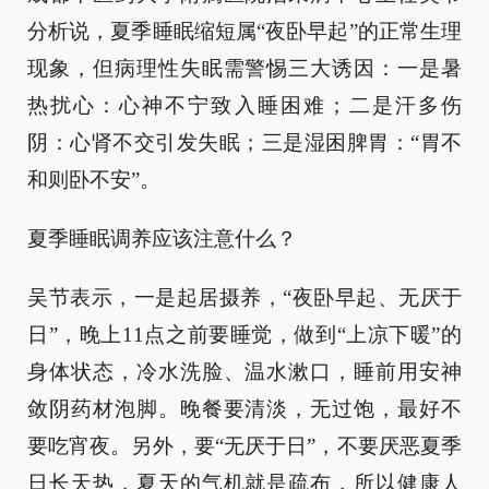
分析说，夏季睡眠缩短属“夜卧早起”的正常生理
现象，但病理性失眠需警惕三大诱因：一是暑
热扰心：心神不宁致入睡困难；二是汗多伤
阴：心肾不交引发失眠；三是湿困脾胃：“胃不
和则卧不安”。
夏季睡眠调养应该注意什么？
吴节表示，一是起居摄养，“夜卧早起、无厌于
日”，晚上11点之前要睡觉，做到“上凉下暖”的
身体状态，冷水洗脸、温水漱口，睡前用安神
敛阴药材泡脚。晚餐要清淡，无过饱，最好不
要吃宵夜。另外，要“无厌于日”，不要厌恶夏季
日长天热，夏天的气机就是疏布，所以健康人