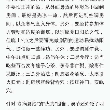
不要怕正常的热，从外面暑热的环境当中回到
房间，最好是先凉一凉，然后再进到空调房
间，以免寒气直入身体。另外，要坚持参加体
力劳动和适度的锻炼，以适应夏日阳长之气，
但晚上7点之后要避免做剧烈的运动易扰动阳
气，提倡做一些静功。另外，要强调睡午觉，
中午11点到13点，适当午休；二是食疗：适当
吃些百合麦冬莲子心茶、茯苓薏仁粥、酸枣仁
龙眼汤；三是外治法：阴虚者灸涌泉、太溪引
火归元；刮痧膀胱经背俞穴；按压神门、安眠
穴。
针对“冬病夏治”的“火力”担当，吴节还介绍了四