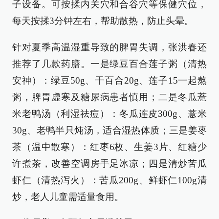
子设备。可按揉内关穴和合谷穴等保健穴位，
每天按揉3分钟左右，帮助散热，防止头晕。
针对夏季高温湿重导致的脾胃失调，张洪春还
推荐了几款药膳。一是绿豆百合莲子粥（清热
安神）：绿豆50g、干百合20g、莲子15一起熬
粥，脾胃虚寒及糖尿病患者慎用；二是冬瓜薏
米老鸭汤（利湿祛痘）：冬瓜连皮300g、薏米
30g、老鸭半只炖汤，适合湿热体质；三是姜枣
茶（温中散寒）：红枣6枚、生姜3片、红糖少
许煮茶，改善空调房手足冰凉；四是清炒苦瓜
虾仁（清热泻火）：苦瓜200g、鲜虾仁100g清
炒，老人儿童需适量食用。