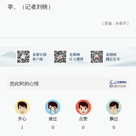
举。（记者刘映）
[
责编：肖春芳
]
您此时的心情
开心
难过
点赞
飘过
1
0
0
0