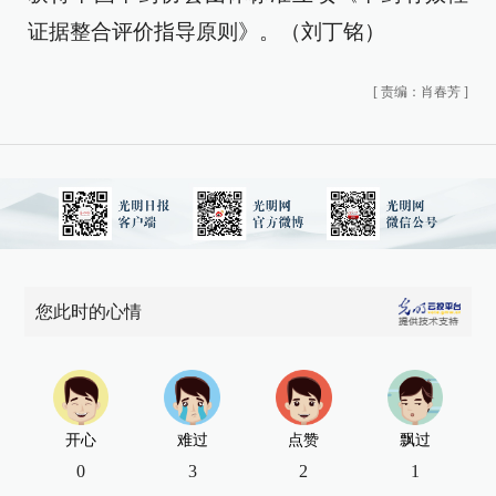
证据整合评价指导原则》。（刘丁铭）
[
责编：肖春芳
]
您此时的心情
开心
难过
点赞
飘过
0
3
2
1