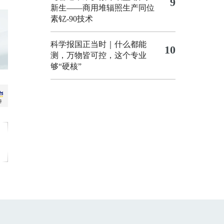
9
新生——商用堆辐照生产同位
素钇-90技术
科学报国正当时｜什么都能
10
测，万物皆可控，这个专业
够“硬核”