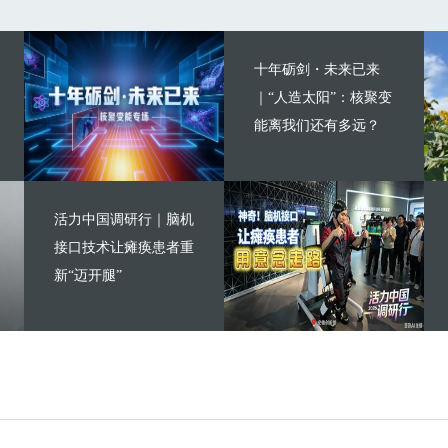
十年砺剑・未来已来
｜“人造太阳”：核聚变
能离我们还有多远？
活力中国调研行｜脑机
接口技术让瘫痪患者重
新“迈开腿”