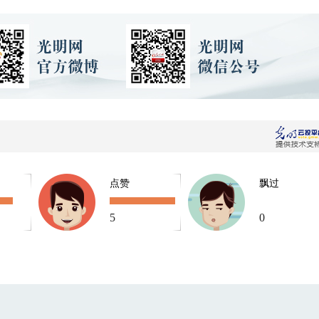
点赞
飘过
5
0