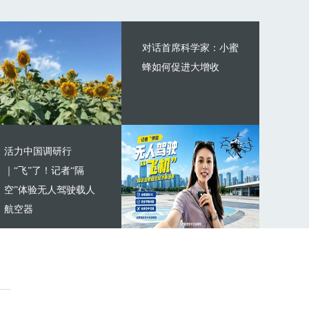
对话首席科学家：小蜜
蜂如何促进大增收
活力中国调研行
｜“飞”了！记者“隔
空”体验无人驾驶载人
航空器