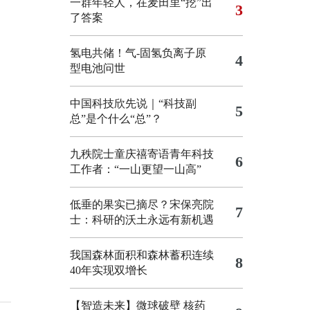
一群年轻人，在麦田里“挖”出
3
了答案
氢电共储！气-固氢负离子原
4
型电池问世
中国科技欣先说｜“科技副
5
总”是个什么“总”？
九秩院士童庆禧寄语青年科技
6
工作者：“一山更望一山高”
低垂的果实已摘尽？宋保亮院
7
士：科研的沃土永远有新机遇
我国森林面积和森林蓄积连续
8
40年实现双增长
【智造未来】微球破壁 核药