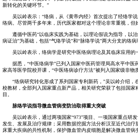
新转化的关键环节。”
吴以岭表示：“络病，从《黄帝内经》首次提出了经络学说，
络病。尽管两千多年来，历代医家都对这个理论非常重视，但
遵循中医药“以临床实践为基础，以理论假说为指导，以治疗
病证治”为基础，包括“气络学说”和“脉络学说”两大分支的络
吴以岭表示，络病学是研究中医络病理论及其临床应用的一
据悉，“中医络病学”已列入国家中医药管理局高水平中医药重
家高等医学院校开课，“中医络病诊疗方法”被列入国家级非物
“络病研究转化形成了系列国家专利新药，”吴以岭介绍，在络
校教材，全部列入国家重点新产品，相关研究荣获了包括国家科
目。
脉络学说指导微血管病变防治取得重大突破
吴以岭表示，通过两项国家“973”项目、一项国家重点研
发生、发展及治疗规律；采用数据挖掘方法分析汉至近代治疗脉
床重大疾病的共性机制，保护微血管内皮细胞是解决微血管病