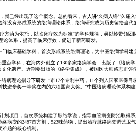
就已经出现了这个概念。总的看来，古人讲‘久病入络’‘久痛入
始终没有形成系统的络病理论体系，络病研究成为历史留给当代的
方药为依托，以临床疗效为标准”的学科规律，吴以岭带领团队
病理论体系，提高了临床疗效，促进了新药研发。
门临床基础学科，首次形成系统络病理论，为中医络病学科建
点学科，在海内外创立了130多家络病学会，出版了《络病学
质文化遗产。近期要出版的《络学集成》，被国医大师路志正评价
病理论指导下研发上市17个专利中药，11个列入国家医保目录
技进步奖一等奖在内的六项国家大奖。“中医络病理论体系构建与创
发计划项目，首次系统构建了脉络学说，指导血管病变防治取得
络病变的2487首方剂，523味药物，提出治疗脉络病变调营
变难题的核心机制。