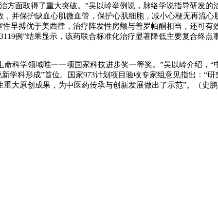
方面取得了重大突破。”吴以岭举例说，脉络学说指导研发的
数，并保护缺血心肌微血管，保护心肌细胞，减小心梗无再流心
治疗室性早搏优于美西律，治疗阵发性房颤与普罗帕酮相当，还可
119例”结果显示，该药联合标准化治疗显著降低主要复合终点事
度生命科学领域唯一一项国家科技进步奖一等奖。”吴以岭介绍，
学说新学科形成”首位。国家973计划项目验收专家组意见指出：“研
生重大原创成果，为中医药传承与创新发展做出了示范”。（史鹏