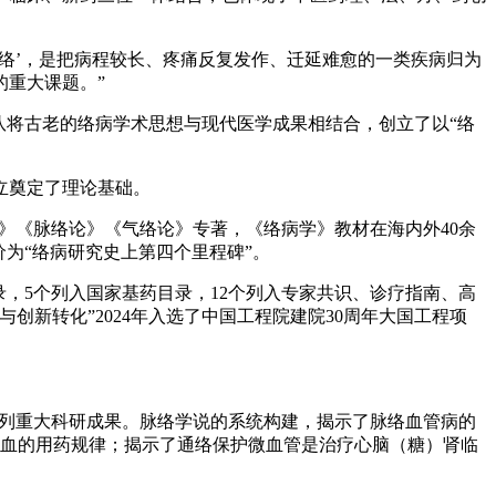
络’，是把病程较长、疼痛反复发作、迁延难愈的一类疾病归为
重大课题。”
将古老的络病学术思想与现代医学成果相结合，创立了以“络
立奠定了理论基础。
》《脉络论》《气络论》专著，《络病学》教材在海内外40余
为“络病研究史上第四个里程碑”。
，5个列入国家基药目录，12个列入专家共识、诊疗指南、高
新转化”2024年入选了中国工程院建院30周年大国工程项
系列重大科研成果。脉络学说的系统构建，揭示了脉络血管病的
卫气血的用药规律；揭示了通络保护微血管是治疗心脑（糖）肾临