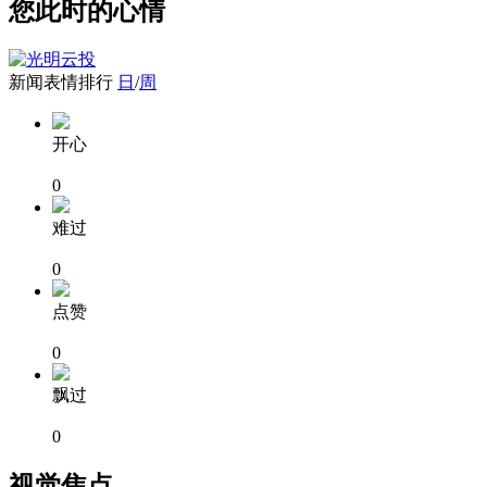
您此时的心情
新闻表情排行
日
/
周
开心
0
难过
0
点赞
0
飘过
0
视觉焦点