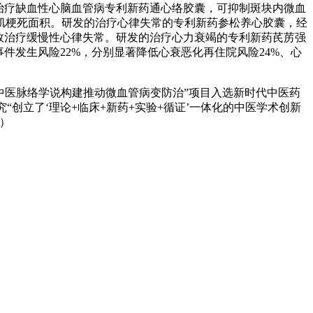
治疗缺血性心脑血管病专利新药通心络胶囊，可抑制斑块内微血
肌梗死面积。研发的治疗心律失常的专利新药参松养心胶囊，经
有效治疗缓慢性心律失常。研发的治疗心力衰竭的专利新药芪苈强
件发生风险22%，分别显著降低心衰恶化再住院风险24%、心
“中医脉络学说构建推动微血管病变防治”项目入选新时代中医药
究“创立了‘理论+临床+新药+实验+循证’一体化的中医学术创新
）