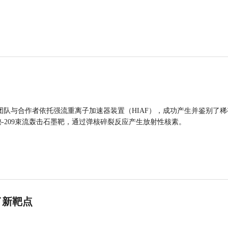
团队与合作者依托强流重离子加速器装置（HIAF），成功产生并鉴别了稀
的铋-209束流轰击石墨靶，通过弹核碎裂反应产生放射性核素。
了新靶点