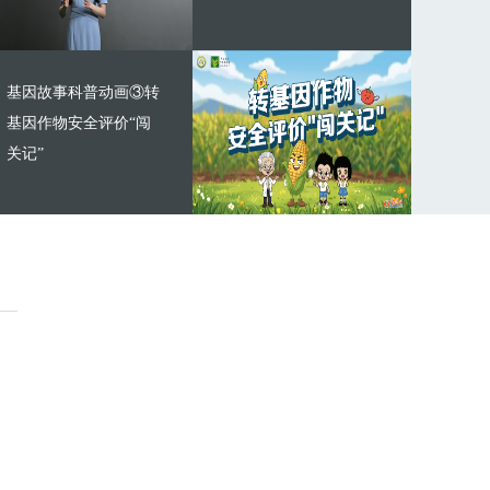
基因故事科普动画③转
基因作物安全评价“闯
关记”