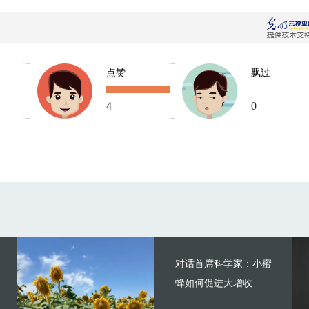
点赞
飘过
4
0
对话首席科学家：小蜜
蜂如何促进大增收