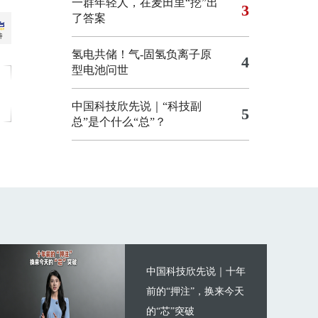
一群年轻人，在麦田里“挖”出
3
了答案
氢电共储！气-固氢负离子原
4
型电池问世
中国科技欣先说｜“科技副
5
总”是个什么“总”？
中国科技欣先说｜十年
前的“押注”，换来今天
的“芯”突破