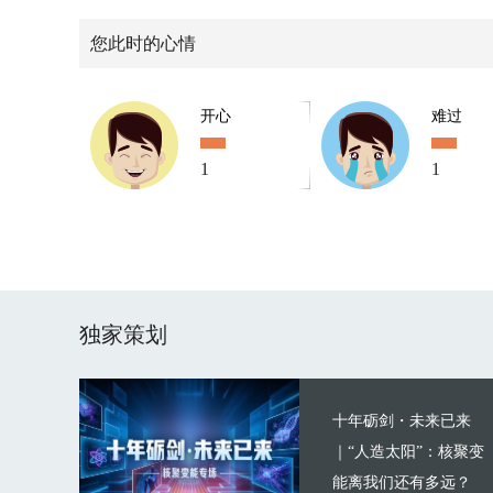
您此时的心情
开心
难过
1
1
独家策划
十年砺剑・未来已来
｜“人造太阳”：核聚变
能离我们还有多远？