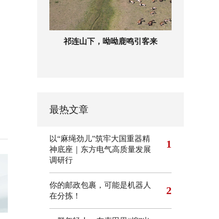
祁连山下，呦呦鹿鸣引客来
最热文章
以“麻绳劲儿”筑牢大国重器精
1
神底座｜东方电气高质量发展
调研行
你的邮政包裹，可能是机器人
2
在分拣！