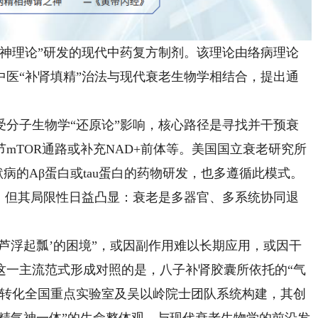
理论”研发的现代中药复方制剂。该理论由络病理论
中医“补肾填精”治法与现代衰老生物学相结合，提出通
子生物学“还原论”影响，核心路径是寻找并干预衰
mTOR通路或补充NAD+前体等。美国国立衰老研究所
病的Aβ蛋白或tau蛋白的药物研发，也多遵循此模式。
破，但其局限性日益凸显：衰老是多器官、多系统协同退
浮起瓢’的困境”，或因副作用难以长期应用，或因干
这一主流范式形成对照的是，八子补肾胶囊所依托的“气
新转化全国重点实验室及吴以岭院士团队系统构建，其创
“精气神一体”的生命整体观，与现代衰老生物学的前沿发