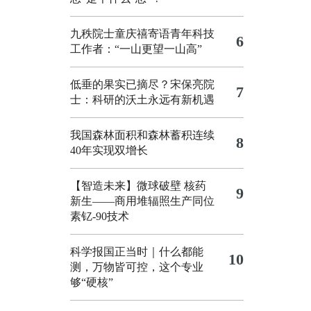
九秩院士童庆禧寄语青年科技
6
工作者：“一山更望一山高”
低垂的果实已摘尽？宋保亮院
7
士：科研的沃土永远有新机遇
我国森林面积和森林蓄积连续
8
40年实现双增长
【智造未来】微球破壁 核药
9
新生——商用堆辐照生产同位
素钇-90技术
科学报国正当时｜什么都能
10
测，万物皆可控，这个专业
够“硬核”