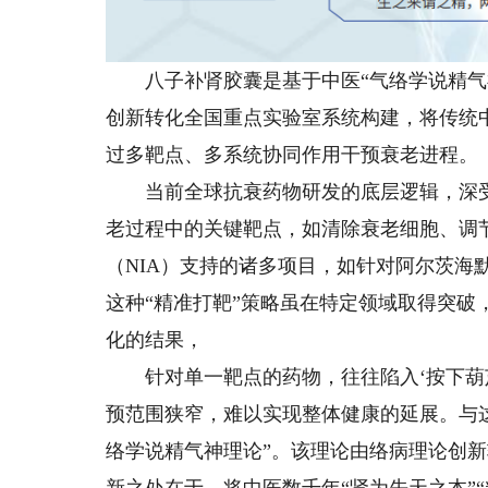
八子补肾胶囊是基于中医“气络学说精气神
创新转化全国重点实验室系统构建，将传统
过多靶点、多系统协同作用干预衰老进程。
当前全球抗衰药物研发的底层逻辑，深受分
老过程中的关键靶点，如清除衰老细胞、调节
（NIA）支持的诸多项目，如针对阿尔茨海默
这种“精准打靶”策略虽在特定领域取得突
化的结果，
针对单一靶点的药物，往往陷入‘按下葫芦
预范围狭窄，难以实现整体健康的延展。与
络学说精气神理论”。该理论由络病理论创
新之处在于，将中医数千年“肾为先天之本”