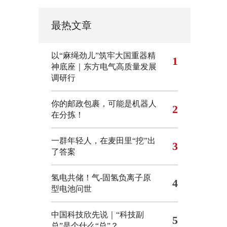
最热文章
以“麻绳劲儿”筑牢大国重器精
1
神底座｜东方电气高质量发展
调研行
你的邮政包裹，可能是机器人
2
在分拣！
一群年轻人，在麦田里“挖”出
3
了答案
氢电共储！气-固氢负离子原
4
型电池问世
中国科技欣先说｜“科技副
5
总”是个什么“总”？