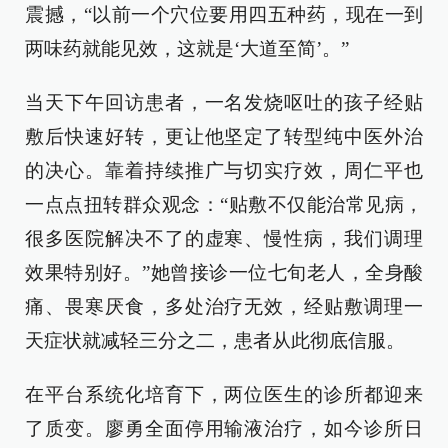
震撼，“以前一个穴位要用四五种药，现在一到
两味药就能见效，这就是‘大道至简’。”
当天下午回访患者，一名发烧呕吐的孩子经贴
敷后快速好转，更让他坚定了转型纯中医外治
的决心。靠着持续推广与切实疗效，周仁平也
一点点扭转群众观念：“贴敷不仅能治常见病，
很多医院解决不了的虚寒、慢性病，我们调理
效果特别好。”她曾接诊一位七旬老人，全身酸
痛、畏寒厌食，多处治疗无效，经贴敷调理一
天症状就减轻三分之二，患者从此彻底信服。
在平台系统化培育下，两位医生的诊所都迎来
了质变。廖勇全面停用输液治疗，如今诊所日