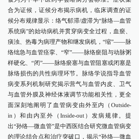
合为证候，证候分布揭示病机，临床调查的证
候分布规律显示：络气郁滞/虚滞为“脉络—血管
系统病”的始动病机并贯穿病变全过程，血瘀、
痰浊、热毒为病理产物和继发病机，“缩”——脉
络绌急与血管痉挛、“窄”——脉络瘀阻与动脉粥
样硬化、“闭”——脉络瘀塞与血管阻塞或闭塞是
脉络损伤的共性病理环节。脉络学说指导血管
病变系列机制研究揭示营气与血管内皮、卫气
与血管外膜及神经体液调节功能相关性，更全
面深刻地阐明了血管病变由外至内（Outside-
in）和由内至外（Inside-out）发病规律。提
出“孙络—微血管”是中西医结合研究微血管病变
的理论结合点和治疗突破口，揭示“孙络—微血