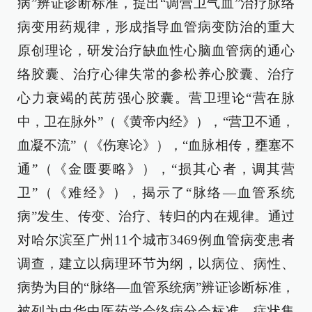
病”辨证诊断标准，提出“调营卫气血”治疗脉络
病变用药规律，形成指导血管病变防治的重大
原创理论，研发治疗缺血性心脑血管病的通心
络胶囊、治疗心律失常的参松养心胶囊、治疗
心力衰竭的芪苈强心胶囊。营卫理论“营在脉
中，卫在脉外”（《黄帝内经》），“营卫不通，
血凝不流”（《伤寒论》），“血脉相传，壅塞不
通”（《金匮要略》），“损其心者，调其营
卫”（《难经》），揭示了“脉络—血管系统
病”发生、传变、治疗、转归的内在规律。通过
对哈尔滨至广州11个城市3469例血管病变患者
调查，建立以病理环节为纲，以病位、病性、
病势为目的“脉络—血管系统病”辨证诊断标准，
被列为中华中医药学会络病分会标准。症状集