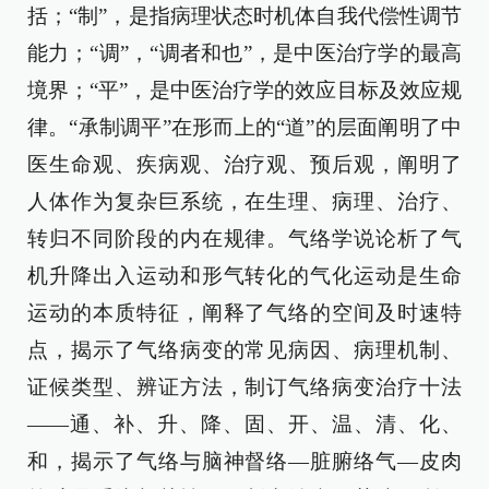
括；“制”，是指病理状态时机体自我代偿性调节
能力；“调”，“调者和也”，是中医治疗学的最高
境界；“平”，是中医治疗学的效应目标及效应规
律。“承制调平”在形而上的“道”的层面阐明了中
医生命观、疾病观、治疗观、预后观，阐明了
人体作为复杂巨系统，在生理、病理、治疗、
转归不同阶段的内在规律。气络学说论析了气
机升降出入运动和形气转化的气化运动是生命
运动的本质特征，阐释了气络的空间及时速特
点，揭示了气络病变的常见病因、病理机制、
证候类型、辨证方法，制订气络病变治疗十法
——通、补、升、降、固、开、温、清、化、
和，揭示了气络与脑神督络—脏腑络气—皮肉