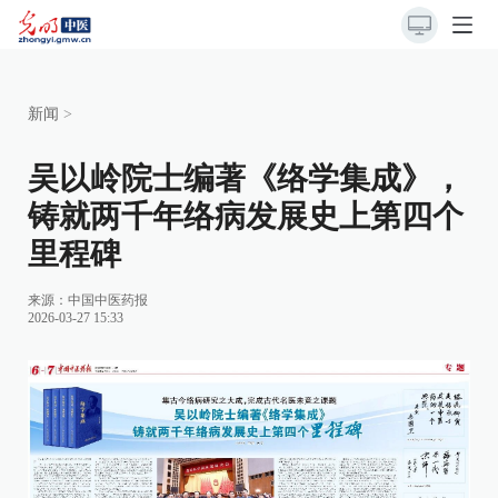
新闻
>
吴以岭院士编著《络学集成》，
铸就两千年络病发展史上第四个
里程碑
来源：
中国中医药报
2026-03-27 15:33