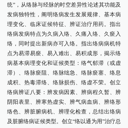
统”，从络脉与经脉的时空差异性论述其功能及
发病独特性，阐明络病发生发展规律、基本病
理变化、临床证候特征、辨证治疗用药。指出
络病发病特点为久病入络、久痛入络、久瘀入
络，同时提出新病亦可入络。指出络病病机特
点为易滞易瘀、易入难出、易积成形，揭示络
病基本病理变化和证候类型：络气郁滞（或虚
滞）、络脉瘀阻、络脉绌急、络脉瘀塞、络息
成积、热毒滞络、络脉损伤、络虚不荣。创立
络病辨证八要：辨发病因素、辨病程久暂、辨
阴阳表里、辨寒热虚实、辨气病血病、辨络形
络色、辨脏腑病机、辨理化检查，总结出络病
及脏腑络病证候类型。创立“络以通为用”治疗总