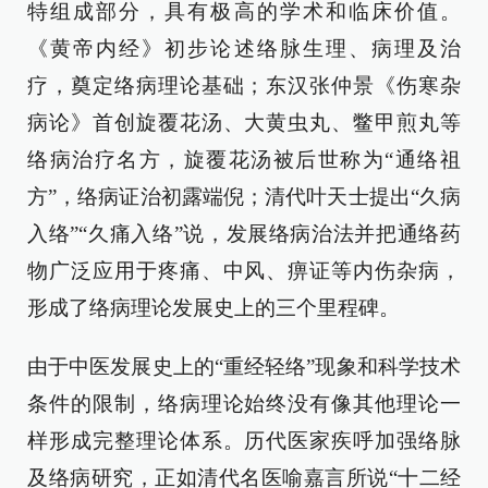
特组成部分，具有极高的学术和临床价值。
《黄帝内经》初步论述络脉生理、病理及治
疗，奠定络病理论基础；东汉张仲景《伤寒杂
病论》首创旋覆花汤、大黄虫丸、鳖甲煎丸等
络病治疗名方，旋覆花汤被后世称为“通络祖
方”，络病证治初露端倪；清代叶天士提出“久病
入络”“久痛入络”说，发展络病治法并把通络药
物广泛应用于疼痛、中风、痹证等内伤杂病，
形成了络病理论发展史上的三个里程碑。
由于中医发展史上的“重经轻络”现象和科学技术
条件的限制，络病理论始终没有像其他理论一
样形成完整理论体系。历代医家疾呼加强络脉
及络病研究，正如清代名医喻嘉言所说“十二经