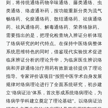
则，将传统通络药物辛味通络、藤类通络、虫
类通络、络虚通补药，按功能重新分类为流气
畅络药、化瘀通络药、散结通络药、祛痰通络
药、祛风通络药、解毒通络药、荣养络脉药。
需要指出的是，把理化检查纳入辨证分析体现
了络病研究的时代特点。在保持中医络病整体
系统思维特色的同时，借鉴现代实验技术促进
临床辨证分析的理论升华，为临床医生辨识络
病和开辟通络治疗用药有效新途径提供了理论
指导。专家评价该项目“按照中医学术自身发展
规律对络病理论进行了全面系统研究，初步建
立‘络病证治’体系，首次形成系统络病理论，为
络病学学科建立奠定了理论基础”。以络病证治