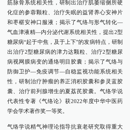
筋脉骨系统相关性，研制出治疗肌萎缩侧所硬
化症的参蓉颗粒、治疗失眠的益肾养心安神片
和枣椹安神口服液；揭示了气络与形气转化—
气血津液精—内分泌代谢系统相关性，提出2型
糖尿病“起于中焦，及于上下”的发病特点，研制
出治疗2型糖尿病的津力达颗粒、治疗2型糖尿
病视网膜病变的通络明目胶囊；揭示了气络与
防御卫护—免疫调节—自稳监视功能系统相关
性，研制治疗肿瘤的养正消积胶囊和参灵蓝胶
囊、治疗前列腺增生的夏荔芪胶囊。气络学说
代表性专著《气络论》获2022年度中华中医药
学会学术著作奖一等奖。
气络学说精气神理论指导抗衰老研究取得重大