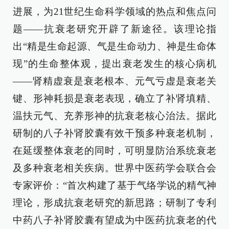
进展，为21世纪生命科学领域的热点和焦点问
题——抗衰老研究开辟了新途径。该理论指
出“精是生命起源、气是生命动力、神是生命体
现”的生命整体观，提出衰老发生的核心病机
——肾精虚衰是衰老根本、元气亏虚是衰老关
键、形神耗损是衰老表现，确立了补肾填精、
温扶元气、充养形神的抗衰老核心治法。据此
研制的八子补肾胶囊有效干预多种衰老机制，
在延缓整体衰老的同时，可明显防治系统衰老
及多种衰老相关疾病。世界中医药学会联合会
专家评价：“首次构建了基于气络学说的精气神
理论，形成抗衰老研究的新思路；研制了专利
中药八子补肾胶囊有望成为中医药抗衰老的代