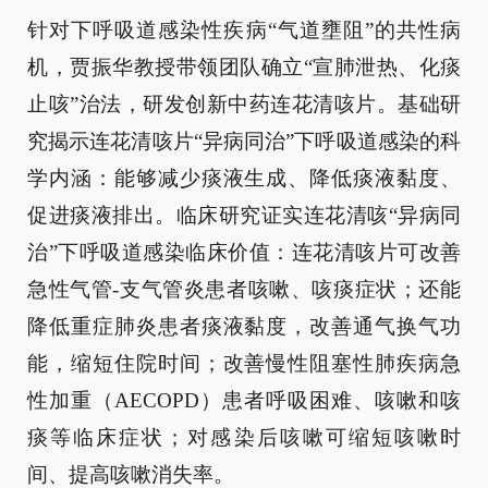
针对下呼吸道感染性疾病“气道壅阻”的共性病
机，贾振华教授带领团队确立“宣肺泄热、化痰
止咳”治法，研发创新中药连花清咳片。基础研
究揭示连花清咳片“异病同治”下呼吸道感染的科
学内涵：能够减少痰液生成、降低痰液黏度、
促进痰液排出。临床研究证实连花清咳“异病同
治”下呼吸道感染临床价值：连花清咳片可改善
急性气管-支气管炎患者咳嗽、咳痰症状；还能
降低重症肺炎患者痰液黏度，改善通气换气功
能，缩短住院时间；改善慢性阻塞性肺疾病急
性加重（AECOPD）患者呼吸困难、咳嗽和咳
痰等临床症状；对感染后咳嗽可缩短咳嗽时
间、提高咳嗽消失率。