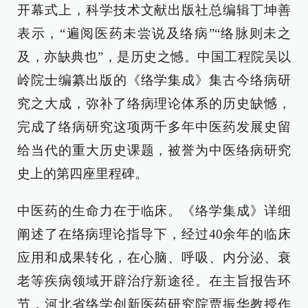
开幕式上，科学技术文献出版社总编辑丁坤善
表示，“遍阅医药未尝说及络病”“络脉则未之
及，亦缺典也”，是历史之憾。中国工程院吴以
岭院士编纂出版的《络学集成》集古今络病研
究之大成，弥补了络病理论体系的历史缺憾，
完成了络病研究这项两千多年中医药发展史留
给当代的重大历史课题，被誉为中医络病研究
史上的第四座里程碑。
中医药的生命力在于临床。《络学集成》详细
阐述了在络病理论指导下，经过40余年的临床
应用和成果转化，在心脑、呼吸、内分泌、衰
老等疾病领域开辟治疗新途径。在主旨报告环
节，河北省络学创新医药研究院贾振华教授作