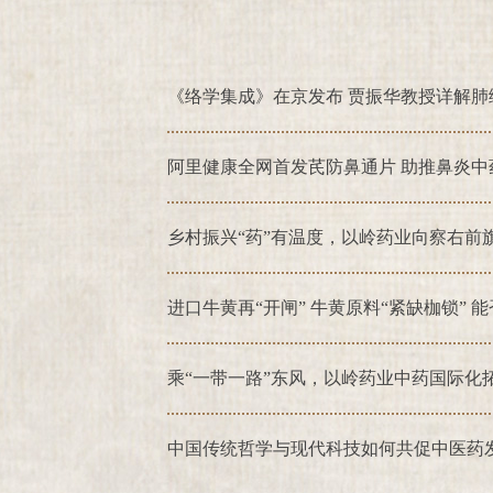
阿里健康全网首发芪防鼻通片 助推鼻炎中
乡村振兴“药”有温度，以岭药业向察右前
进口牛黄再“开闸” 牛黄原料“紧缺枷锁” 
乘“一带一路”东风，以岭药业中药国际化