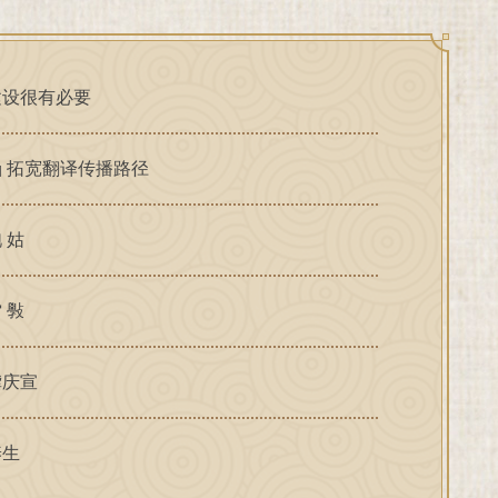
建设很有必要
 拓宽翻译传播路径
 姑
 斅
龚庆宣
养生